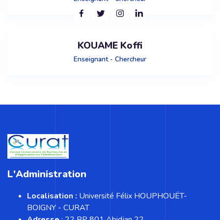
KOUAME Koffi
Enseignant - Chercheur
Blocs
Passer au contenu principal
L'Administration
Localisation :
Université Félix HOUPHOUËT-
BOIGNY - CURAT
Adresse
: 22 BP 801 Abidjan 22